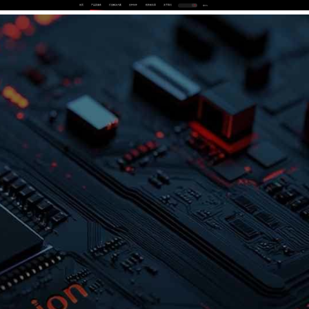
首页
产品及服务
行业解决方案
合作伙伴
投资者关系
关于我们
中
EN