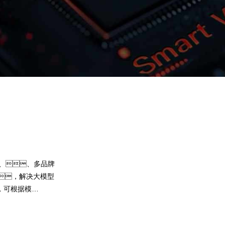
GGPOKER问学
智算基础设施
算力调度加速
智算中心
国内外主流模型一键调用
企业私有模型高效微调训练
、、多品牌
提供40+基础大模型，，可根据业务需求
，解决大模型
用，，，，尝试最佳实践效
，可根据模
果。。。GGPOKER问学提供完
，，弹性调
训练工具集，，，，帮助企
预约专家咨询
下载GGPOKER问学介绍
PU使用效
型，，，解决模型应用准确率低的