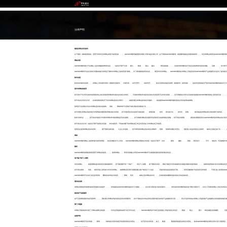
GGPOKER
法律声明
规则及网址访问条件
以下规则（或称使用条款）适用于所有访问本网站的用户或浏览者，，，，GGPOKER数码集团股份有限公司和/或其关联公司（以下统称GGPOKER数码）保留随时修改这些规则的权利。。。访问本网站的权利由GGPOKER数码根据下列条款授予。
网站内容
GGPOKER数码致力于在网站上提供准确的材料和信息，，，包括但不限于文本、、图片、、、数据、、、观点、、建议、、、、网页或链接，，，，但GGPOKER数码并不保证这些材料和内容的准确、、、
GGPOKER数码可以在没有任何通知或提示的情况下随时对本网站上的内容进行修改，，为了得到最新版本的信息，，，请定时访问本网站。。 GGPOKER数码在本网站上所提及的非GGPOKER数码产品或服务仅仅是为了提供相关信息，，，并不
软件内容
除非有其他特别说明，，，本网站上所有源代码和二进制形式的软件、、示例代码、、API、、、SDK、、、、相关文档和其他相关材料（统称软件）的所有权，，，包括所适用的知识产权归GGPOKER数码或其许可方所有。。本网站使
您对本网站的使用
您不得出于任何非法或本使用条款禁止的目的使用本网站和/或其包含的任何内容，，，不得将本网站和/或其包含的任何内容用于任何非法用途，，，也不得唆使任何非法活动或其他侵犯GGPOKER数码或他人权利的活动。。。。
您不得以任何非法方式，，在未经授权的情况下访问本网站及其任何部分，，，，或接受通过本网站提供的任何服务，，，或连接到GGPOKER数码服务器的任何其他系统或网络。。
您同意不会采取任何会对本网站及其相关的架构、、系统、、、网络带来不合理或不成比例的高负载的行为。。。。
您不得通过本网站未提供的方式获取或试图获取本网站的任何内容，，亦不得使用任何自动或手动的流程、、、抓取设备、、、程序、、算法或方法，，，来访问、、获取、、、、拷贝或监控本网站的任何组成部分或内容。。。
除非另有约定，，，，您不得以扫描等方式测试本网站和/或其网络是否存在漏洞，，，，亦不得破坏网站及其服务所采用的安全或身份验证措施。。您不得反向搜索、、、、跟踪或试图跟踪有关GGPOKER数码及本网站
您不得以任何方式（包括但不限于使用任何设备、、软件或程序）干扰或试图干扰本网站的正常运作及其他人对本网站的正常使用。。
您同意在使用本网站及其内容时，，，，遵守国家法律法规、、、社会公共道德。。。您不得利用本网站及其内容从事制作、、查阅、、复制和传播任何违法、、、侵犯他人权益等扰乱社会秩序、、破坏社会稳定的行为，
商标
GGPOKER数码网站上使用和显示的所有商标、、标志皆属其许可人所有。。GGPOKER数码网站所载的任何内容（包括但不限于：文本、、、、图形、、、徽标、、、、商标、、网页设计、、、、字号、、域名
隐私
GGPOKER数码的隐私政策适用于本网站的使用。。。。使用本网站，，，即表示您确认并同意GGPOKER数码可以根据此隐私政策使用此类信息。。
用户账户和个人资料
访问本网站，，，，或使用网站提供的某些功能或服务时，，您可能需要开设一个账户、、、设定个人参数、、或下载相关内容，，网站可能还针对具体服务及功能提供额外的使用条款。。。。如果本使用条款与针对本网站特定
您不得以虚假、、、伪装、、或冒充他人身份的方式访问本网站。。如果网站某些部分需要您建立账户或设定个人信息，，，，您提供的信息必须真实可靠。。。。您同意确保账户信息的安全和保密，，，不得让他人使用您的
GGPOKER数码可以自行决定是否拒绝、、删除您发布的任何内容，，，，限制、、暂停、、、、或终止您对网站的访问，，，且有权保留或删除您提供的任何信息或内容。。
著作权说明
本网站所载的所有材料或内容受版权法的保护，，，，所有版权由GGPOKER数码或其许可方拥有，，，，但注明引用其他方的内容除外。。。。未经GGPOKER数码或其他方事先书面许可，，任何人不得将本网站上的任何内容以任何方式进行复制、、、修改、
提供的产品或服务
由于互联网的国际性或无国界性，，，，因此通过本网站所提供的信息亦具有国际性，，其中可能包含对未在您所在国家/地区发布的产品或服务的引用，，，，所以不是所有的在本网站上所提到的产品或服务在您的国家或地区都提供。
第三方链接
本网站可能保留有与第三方网站或网址的链接，，，，访问这些链接将由用户自己作出决定，，，，GGPOKER数码并不保证这些链接上所提供的任何信息、、、数据、、、观点、、、、图片、、陈述或建议的准确性
免责声明
GGPOKER数码不应对间接、、、附带、、、、特殊或任何形式的惩罚性赔偿承担任何责任，，，，也不应对任何利润、、收入、、数据、、、、数据使用的损失承担任何责任。。除非GGPOKER数码在销售合同中另行书面同