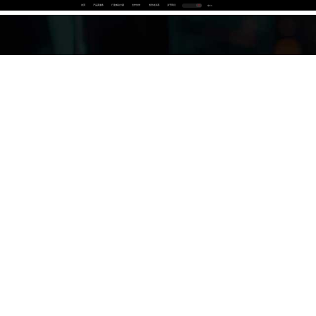
首页
产品及服务
行业解决方案
合作伙伴
投资者关系
关于我们
中
EN