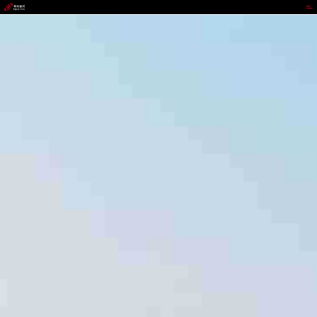
GGPOKER